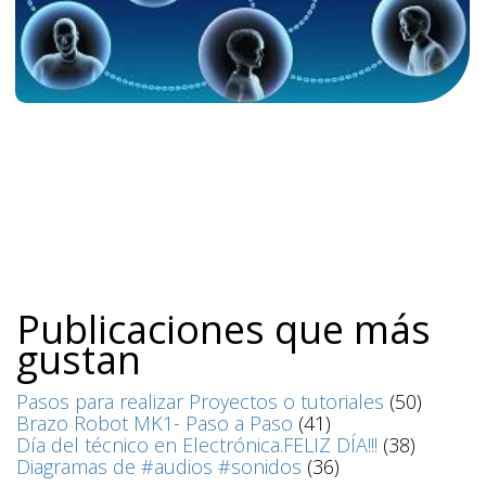
Publicaciones que más
gustan
Pasos para realizar Proyectos o tutoriales
(50)
Brazo Robot MK1- Paso a Paso
(41)
Día del técnico en Electrónica.FELIZ DÍA!!!
(38)
Diagramas de #audios #sonidos
(36)