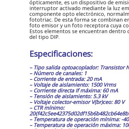
ópticamente, es un dispositivo de emis
interruptor activado mediante la luz e
componente opto electrónico, normalme
fototriac. De esta forma se combinan e
foto emisor y un foto receptora cuya c
Estos elementos se encuentran dentro d
del tipo DIP.
Especificaciones:
– Tipo salida optoacoplador: Transistor
– Número de canales: 1
– Corriente de entrada: 20 mA
– Voltaje de aislamiento: 1500 Vrms
– Corriente directa If máxima: 60 mA
– Tensión de aislamiento: 5.3 kV
– Voltaje colector-emisor V(br)ceo: 80 V
– CTR mínimo:
20{f42c5ee42375d02df15b6b482cb64e8b
– Temperatura de operación mínima: -40
– Temperatura de operación máxima: 10