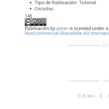
Tipo de Publicación::
Tutorial
Circuitos
145
Publicación
by
peter
is licensed under 
NonCommercial-ShareAlike 4.0 Internac
RE
COM
25
likes