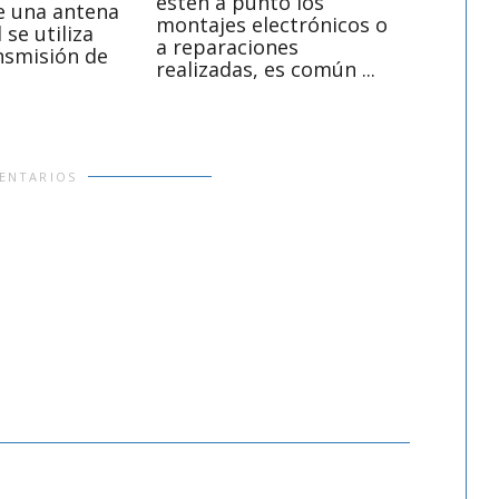
estén a punto los
de una antena
para ap
montajes electrónicos o
l se utiliza
casa, p
a reparaciones
nsmisión de
a 28 vol
realizadas, es común ...
común en
ENTARIOS