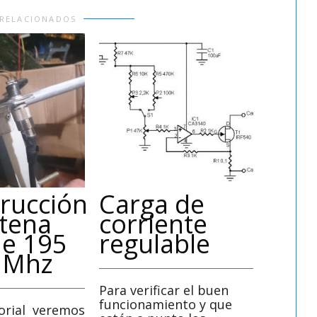
 RELACIONADOS
rucción
Carga de
Amp
tena
corriente
de 1
de 195
regulable
por 
 Mhz
alta
Para verificar el buen
funcionamiento y que
torial veremos
El TDA2