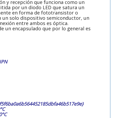
ión y recepción que funciona como un
mitida por un diodo LED que satura un
nte en forma de fototransistor o
n un solo dispositivo semiconductor, un
onexión entre ambos es óptica.
e un encapsulado que por lo general es
 NPN
f5f6ba0a6b564452185dbfa46b517e9e}
°C
0°C