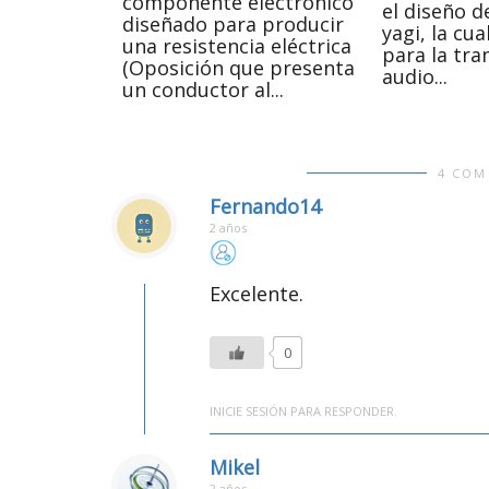
componente electrónico
el diseño 
diseñado para producir
yagi, la cua
una resistencia eléctrica
para la tra
(Oposición que presenta
audio...
un conductor al...
4 COM
Fernando14
2 años
Excelente.
0
INICIE SESIÓN PARA RESPONDER.
Mikel
2 años