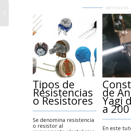
ARTÍCULOS
Tipos de
Const
Resistencias
de An
o Resistores
Yagi 
a 200
Se denomina resistencia
o resistor al
En este tu