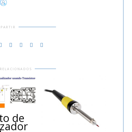
PARTIR
 RELACIONADOS
ito de
izador