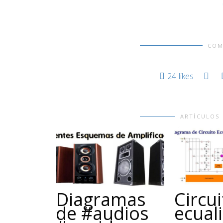
COM
24
likes
ARTÍCULOS
Diagramas
Circu
de #audios
ecual