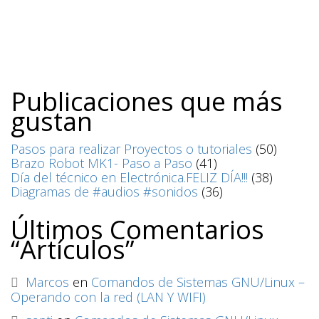
Publicaciones que más
gustan
Pasos para realizar Proyectos o tutoriales
(50)
Brazo Robot MK1- Paso a Paso
(41)
Día del técnico en Electrónica.FELIZ DÍA!!!
(38)
Diagramas de #audios #sonidos
(36)
Últimos Comentarios
“Artículos”
Marcos
en
Comandos de Sistemas GNU/Linux –
Operando con la red (LAN Y WIFI)