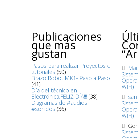
Publicaciones
Úl
que más
Co
gustan
“Ar
Pasos para realizar Proyectos o
Mar
tutoriales
(50)
Siste
Brazo Robot MK1- Paso a Paso
Operan
(41)
WIFI)
Día del técnico en
Electrónica.FELIZ DÍA!!!
(38)
sant
Diagramas de #audios
Siste
#sonidos
(36)
Operan
WIFI)
Ge
Siste