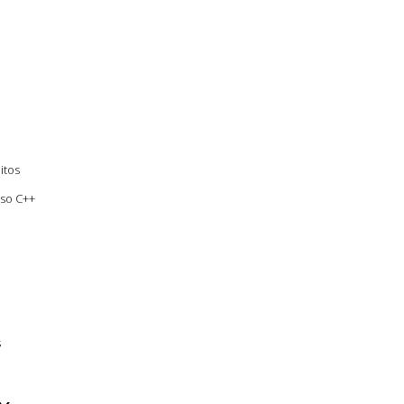
itos
so C++
s