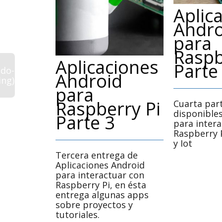
Aplic
Andro
para
Raspb
Aplicaciones
Parte
ado-
Android
ing)
para
Raspberry Pi
Cuarta par
disponible
Parte 3
para inter
Raspberry 
y Iot
Tercera entrega de
Aplicaciones Android
para interactuar con
Raspberry Pi, en ésta
entrega algunas apps
sobre proyectos y
tutoriales.