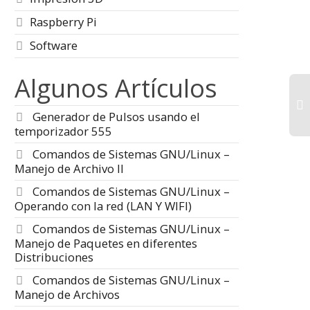
Raspberry Pi
P
Software
Ra
Algunos Artículos
co
ulos
Módulos
Le
uino y
Arduino y
Generador de Pulsos usando el
pberry Pi
Raspberry Pi
temporizador 555
rta parte
Tercera
C
proy
Comandos de Sistemas GNU/Linux –
fa
parte
Rasp
Manejo de Archivo II
en
úl
Comandos de Sistemas GNU/Linux –
parte de los
et
Operando con la red (LAN Y WIFI)
 para Arduino y
re
Tercera entrega sobre
y Pi Ky-016 a Ky-
de
Comandos de Sistemas GNU/Linux –
los módulos del kit 37 en
agramas Fritzing
Manejo de Paquetes en diferentes
1, con sus diagramas
amación en
Distribuciones
fritzing y programación
en ambas plataformas.
Comandos de Sistemas GNU/Linux –
Manejo de Archivos