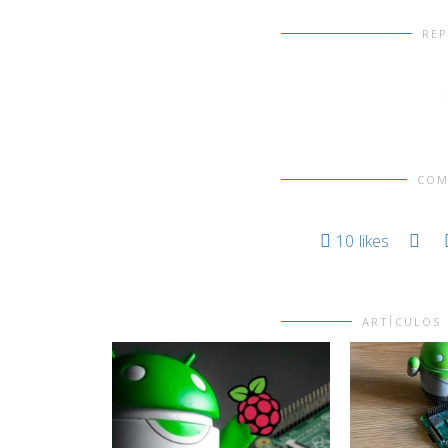
RE
COM
10
likes
ARTÍCULOS