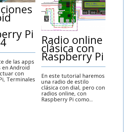
aciones
id
erry Pi
Radio online
Mód
 4
clásica con
Ard
Raspberry Pi
Ras
Cua
te de las apps
s en Android
actuar con
En este tutorial haremos
Pi, Terminales
una radio de estilo
Cuarta 
clásica con dial, pero con
módulos
radios online, con
Raspberr
Raspberry Pi como...
020, Di
y progr
ambas...