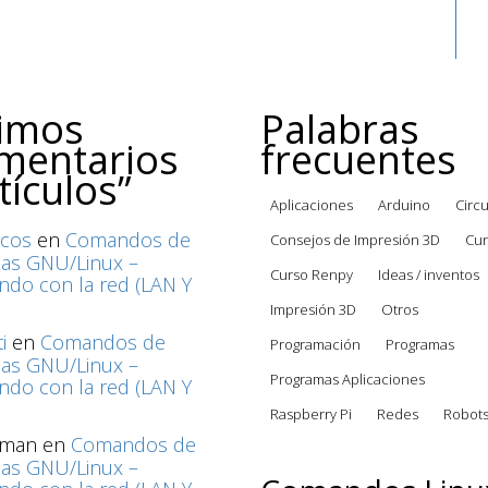
timos
Palabras
mentarios
frecuentes
tículos”
Aplicaciones
Arduino
Circu
cos
en
Comandos de
Consejos de Impresión 3D
Cur
mas GNU/Linux –
Curso Renpy
Ideas / inventos
do con la red (LAN Y
Impresión 3D
Otros
i
en
Comandos de
Programación
Programas
mas GNU/Linux –
Programas Aplicaciones
do con la red (LAN Y
Raspberry Pi
Redes
Robot
rman
en
Comandos de
mas GNU/Linux –