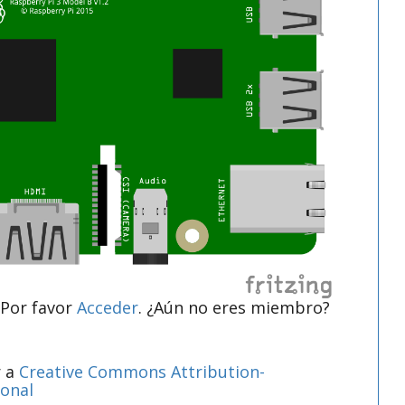
 Por favor
Acceder
. ¿Aún no eres miembro?
r a
Creative Commons Attribution-
ional