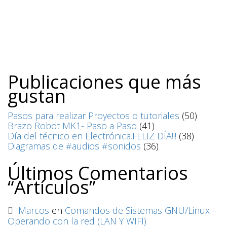
Publicaciones que más
gustan
Pasos para realizar Proyectos o tutoriales
(50)
Brazo Robot MK1- Paso a Paso
(41)
Día del técnico en Electrónica.FELIZ DÍA!!!
(38)
Diagramas de #audios #sonidos
(36)
Últimos Comentarios
“Artículos”
Marcos
en
Comandos de Sistemas GNU/Linux –
Operando con la red (LAN Y WIFI)