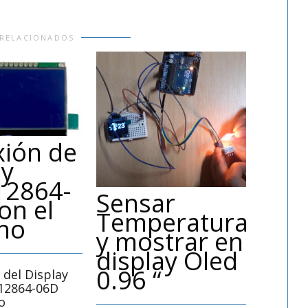
 RELACIONADOS
ión de
ay
2864-
Sensar
on el
La f
Temperatura
no
Ard
y mostrar en
display Oled
0.96 “
 del Display
La famil
2864-06D
una gra
o