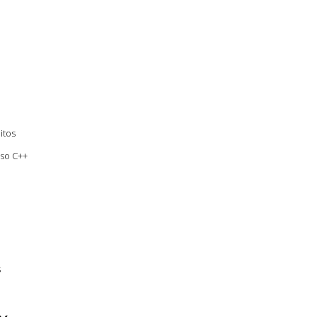
itos
so C++
s