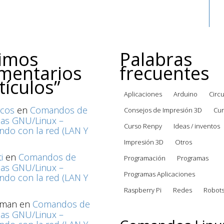
timos
Palabras
mentarios
frecuentes
tículos”
Aplicaciones
Arduino
Circu
cos
en
Comandos de
Consejos de Impresión 3D
Cur
mas GNU/Linux –
Curso Renpy
Ideas / inventos
do con la red (LAN Y
Impresión 3D
Otros
i
en
Comandos de
Programación
Programas
mas GNU/Linux –
Programas Aplicaciones
do con la red (LAN Y
Raspberry Pi
Redes
Robot
rman
en
Comandos de
mas GNU/Linux –