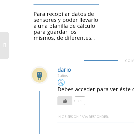
Para recopilar datos de
sensores y poder llevarlo
a una planilla de cálculo
para guardar los
mismos, de diferentes...
1 CO
dario
7 años
Debes acceder para ver éste 
+1
INICIE SESIÓN PARA RESPONDER.