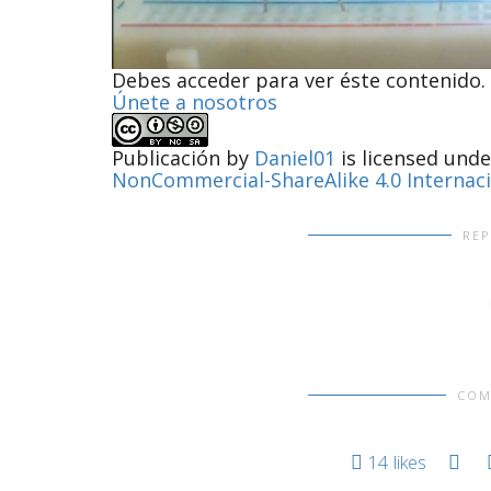
Debes acceder para ver éste contenido.
Únete a nosotros
Publicación
by
Daniel01
is licensed und
NonCommercial-ShareAlike 4.0 Internac
RE
COM
14
likes