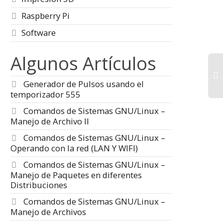
Router,
 shields para
Este
pendiendo del
Bridge,
Raspberry Pi
(ESP
proyecto que...
Gateway
direc
Software
la pu
DNS (
Algunos Artículos
El sistema OSI
(Interconexión de
Generador de Pulsos usando el
Sistemas Abiertos) tiene
7 niveles que son: Físico,
temporizador 555
Enlace, Red, Transporte,
Comandos de Sistemas GNU/Linux –
Sesión, Presentación y...
Manejo de Archivo II
Comandos de Sistemas GNU/Linux –
Operando con la red (LAN Y WIFI)
Comandos de Sistemas GNU/Linux –
Manejo de Paquetes en diferentes
Distribuciones
Comandos de Sistemas GNU/Linux –
Manejo de Archivos