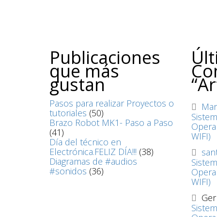
Publicaciones
Úl
que más
Co
gustan
“Ar
Pasos para realizar Proyectos o
Mar
tutoriales
(50)
Siste
Brazo Robot MK1- Paso a Paso
Operan
(41)
WIFI)
Día del técnico en
Electrónica.FELIZ DÍA!!!
(38)
sant
Diagramas de #audios
Siste
#sonidos
(36)
Operan
WIFI)
Ge
Siste