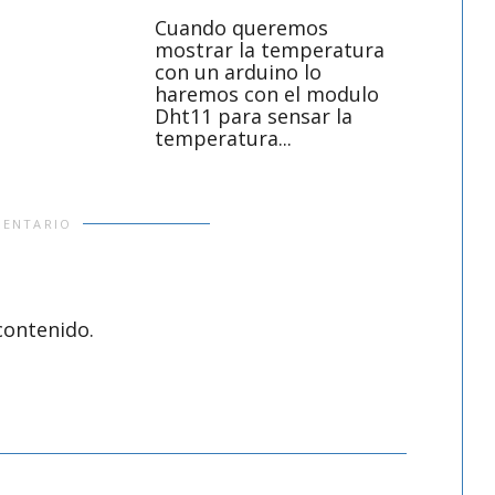
placas y
usar de
Cuando queremos
tipo de 
mostrar la temperatura
con un arduino lo
haremos con el modulo
Dht11 para sensar la
temperatura...
MENTARIO
contenido.