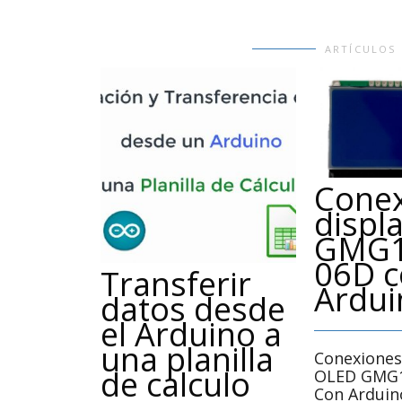
ARTÍCULOS
Conex
displ
GMG1
06D c
Transferir
Ardui
datos desde
el Arduino a
una planilla
Conexiones
de calculo
OLED GMG1
Con Arduin