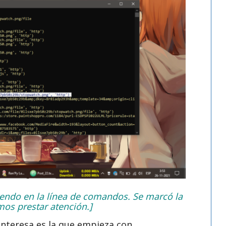
endo en la línea de comandos. Se marcó la
os prestar atención.]
nteresa es la que empieza con