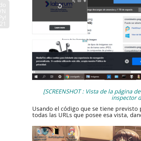
do
VN
Py!
21
[SCREENSHOT : Vista de la página de d
inspector 
Usando el código que se tiene previsto p
todas las URLs que posee esa vista, dan