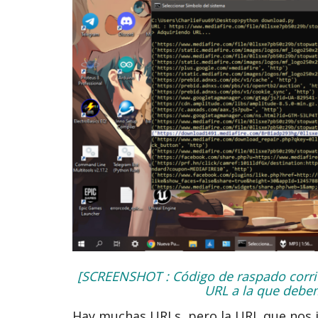
[SCREENSHOT : Código de raspado corri
URL a la que debem
Hay muchas URLs, pero la URL que nos i