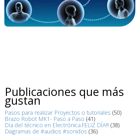
Publicaciones que más
gustan
Pasos para realizar Proyectos o tutoriales
(50)
Brazo Robot MK1- Paso a Paso
(41)
Día del técnico en Electrónica.FELIZ DÍA!!!
(38)
Diagramas de #audios #sonidos
(36)